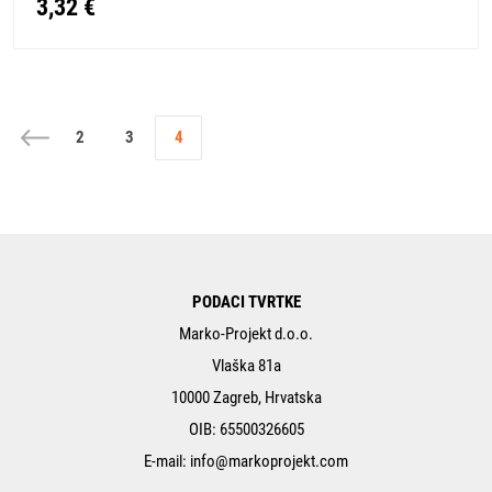
3,32 €
2
3
4
PODACI TVRTKE
Marko-Projekt d.o.o.
Vlaška 81a
10000 Zagreb, Hrvatska
OIB: 65500326605
E-mail:
info@markoprojekt.com