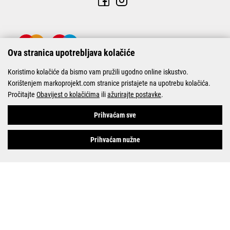
Ova stranica upotrebljava kolačiće
Koristimo kolačiće da bismo vam pružili ugodno online iskustvo.
Korištenjem markoprojekt.com stranice pristajete na upotrebu kolačića.
Pročitajte
Obavijest o kolačićima
ili
ažurirajte postavke
.
© Marko-Projekt 2026
Prihvaćam sve
Prihvaćam nužne
Pogledani proizvodi