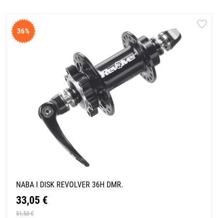
36%
NABA I DISK REVOLVER 36H DMR.
33,05 €
51,53 €