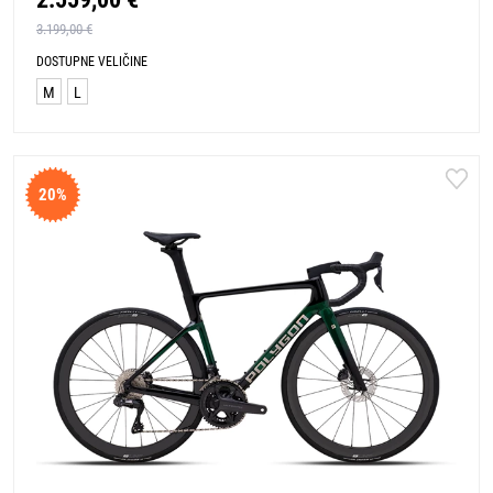
3.199,00 €
DOSTUPNE VELIČINE
M
L
20%