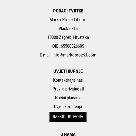
PODACI TVRTKE
Marko-Projekt d.o.o.
Vlaška 81a
10000 Zagreb, Hrvatska
OIB: 65500326605
E-mail:
info@markoprojekt.com
UVJETI KUPNJE
Kontaktirajte nas
Pravila privatnosti
Načini plaćanja
Uvjeti korištenja
RASKID UGOVORA
O NAMA