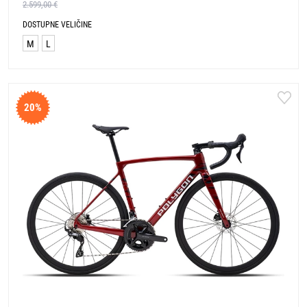
2.599,00 €
DOSTUPNE VELIČINE
M
L
20%