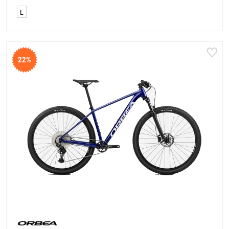
L
22%