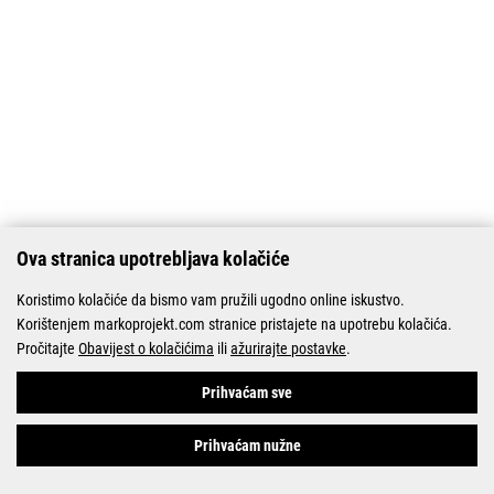
Ova stranica upotrebljava kolačiće
Koristimo kolačiće da bismo vam pružili ugodno online iskustvo.
Korištenjem markoprojekt.com stranice pristajete na upotrebu kolačića.
Pročitajte
Obavijest o kolačićima
ili
ažurirajte postavke
.
Prihvaćam sve
Prihvaćam nužne