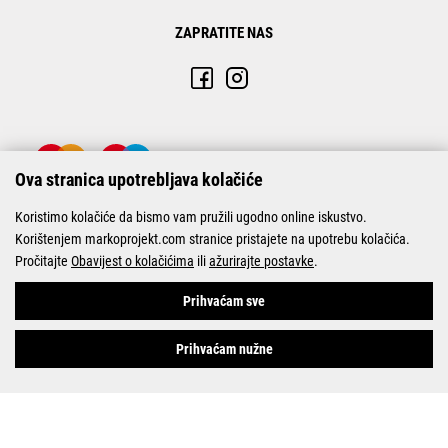
ZAPRATITE NAS
Ova stranica upotrebljava kolačiće
Koristimo kolačiće da bismo vam pružili ugodno online iskustvo.
Korištenjem markoprojekt.com stranice pristajete na upotrebu kolačića.
Pročitajte
Obavijest o kolačićima
ili
ažurirajte postavke
.
© Marko-Projekt 2026
Prihvaćam sve
Prihvaćam nužne
Pogledani proizvodi