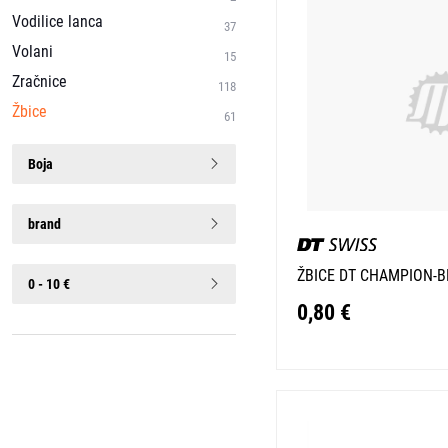
Vodilice lanca
37
Volani
15
Zračnice
118
Žbice
61
Boja
brand
ŽBICE DT CHAMPION-B
0 - 10 €
0,80 €