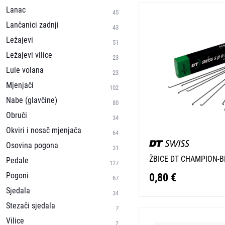
Lanac
45
Lančanici zadnji
43
Ležajevi
51
Ležajevi vilice
23
Lule volana
23
Mjenjači
102
Nabe (glavčine)
80
Obruči
34
Okviri i nosač mjenjača
64
Osovina pogona
31
ŽBICE DT CHAMPION-B
Pedale
127
Pogoni
0,80 €
67
Sjedala
34
Stezači sjedala
7
Vilice
2