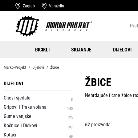
Zagreb
Varaždin
BICIKLI
SKIJANJE
DIJELOVI
Marko-Projekt
Dijelovi
Žbice
ŽBICE
DIJELOVI
Nehrđajuće i crne žbice raz
Cijevi sjedala
8
Gripovi i Trake volana
140
Gume vanjske
173
62
proizvoda
Kočnice i Diskovi
197
Kotači
49