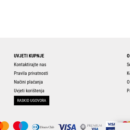
UVJETI KUPNJE
O
Kontaktirajte nas
S
Pravila privatnosti
K
Načini plaćanja
O
Uvjeti korištenja
P
RASKID UGOVORA