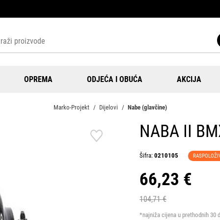
OPREMA
ODJEĆA I OBUĆA
AKCIJA
Marko-Projekt
Dijelovi
Nabe (glavčine)
NABA II B
Šifra:
0210105
RASPOLOŽI
66,23 €
104,71 €
*najniža cijena u prethodnih 30 