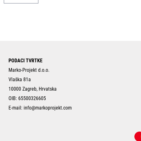
PODACI TVRTKE
Marko-Projekt d.o.o.
Vlaška 81a
10000 Zagreb, Hrvatska
OIB: 65500326605
E-mail:
info@markoprojekt.com