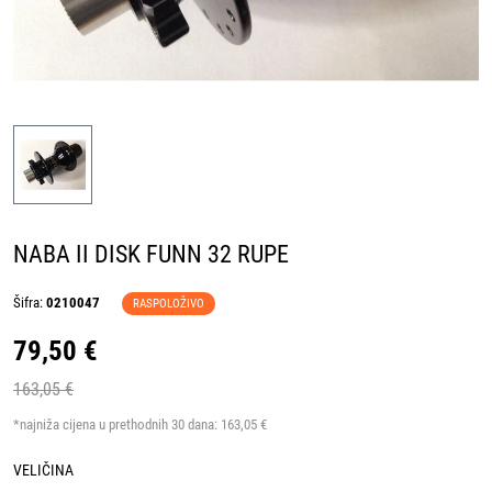
NABA II DISK FUNN 32 RUPE
Šifra:
0210047
RASPOLOŽIVO
79,50 €
163,05 €
*najniža cijena u prethodnih 30 dana:
163,05 €
VELIČINA