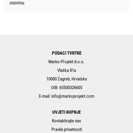
osovinu
PODACI TVRTKE
Marko-Projekt d.o.o.
Vlaška 81a
10000 Zagreb, Hrvatska
OIB: 65500326605
E-mail:
info@markoprojekt.com
UVJETI KUPNJE
Kontaktirajte nas
Pravila privatnosti