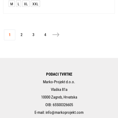
M
L
XL
XXL
1
2
3
4
PODACI TVRTKE
Marko-Projekt d.o.o.
Vlaška 81a
10000 Zagreb, Hrvatska
OIB: 65500326605
E-mail:
info@markoprojekt.com