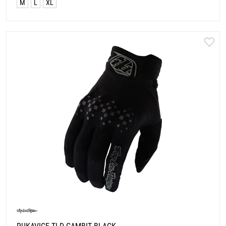
M
L
XL