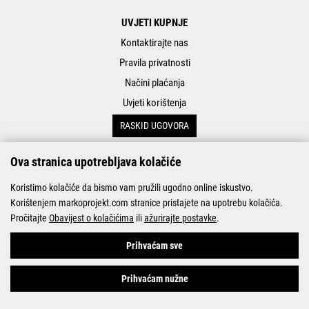
UVJETI KUPNJE
Kontaktirajte nas
Pravila privatnosti
Načini plaćanja
Uvjeti korištenja
RASKID UGOVORA
Ova stranica upotrebljava kolačiće
O NAMA
Servis
Koristimo kolačiće da bismo vam pružili ugodno online iskustvo.
Korištenjem markoprojekt.com stranice pristajete na upotrebu kolačića.
Kontakt
Pročitajte
Obavijest o kolačićima
ili
ažurirajte postavke
.
O nama
Prihvaćam sve
Partneri
Prihvaćam nužne
ZAPRATITE NAS