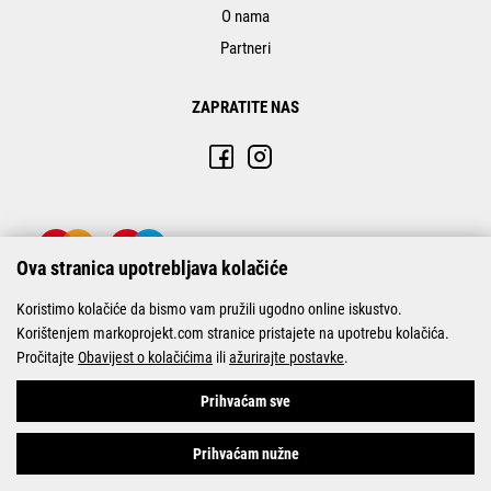
O nama
Partneri
ZAPRATITE NAS
Ova stranica upotrebljava kolačiće
Koristimo kolačiće da bismo vam pružili ugodno online iskustvo.
Korištenjem markoprojekt.com stranice pristajete na upotrebu kolačića.
Pročitajte
Obavijest o kolačićima
ili
ažurirajte postavke
.
© Marko-Projekt 2026
Prihvaćam sve
Prihvaćam nužne
Pogledani proizvodi