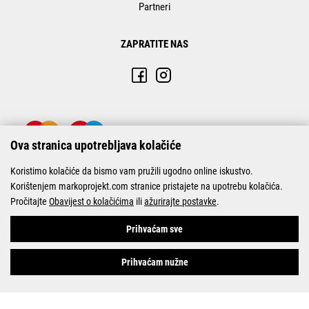
Partneri
ZAPRATITE NAS
Ova stranica upotrebljava kolačiće
Koristimo kolačiće da bismo vam pružili ugodno online iskustvo.
Korištenjem markoprojekt.com stranice pristajete na upotrebu kolačića.
Pročitajte
Obavijest o kolačićima
ili
ažurirajte postavke
.
© Marko-Projekt 2026
Prihvaćam sve
Prihvaćam nužne
Pogledani proizvodi