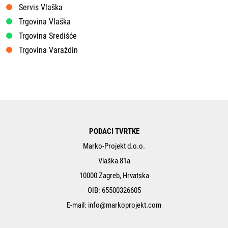
Servis Vlaška
Trgovina Vlaška
Trgovina Središće
Trgovina Varaždin
PODACI TVRTKE
Marko-Projekt d.o.o.
Vlaška 81a
10000 Zagreb, Hrvatska
OIB: 65500326605
E-mail:
info@markoprojekt.com