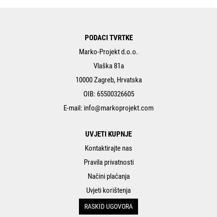
PODACI TVRTKE
Marko-Projekt d.o.o.
Vlaška 81a
10000 Zagreb, Hrvatska
OIB: 65500326605
E-mail:
info@markoprojekt.com
UVJETI KUPNJE
Kontaktirajte nas
Pravila privatnosti
Načini plaćanja
Uvjeti korištenja
RASKID UGOVORA