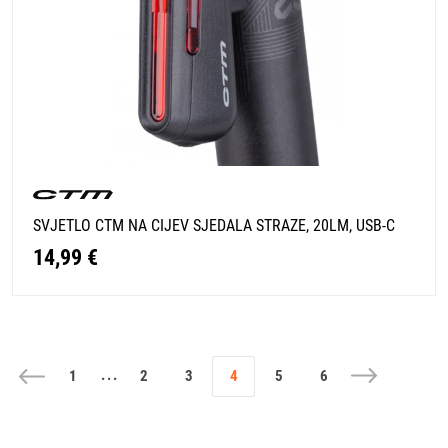
SVJETLO CTM NA CIJEV SJEDALA STRAZE, 20LM, USB-C
14,99 €
...
1
2
3
4
5
6