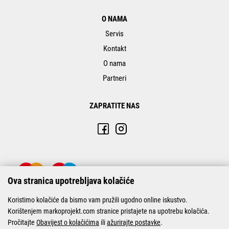
O NAMA
Servis
Kontakt
O nama
Partneri
ZAPRATITE NAS
Ova stranica upotrebljava kolačiće
Koristimo kolačiće da bismo vam pružili ugodno online iskustvo.
Korištenjem markoprojekt.com stranice pristajete na upotrebu kolačića.
Pročitajte
Obavijest o kolačićima
ili
ažurirajte postavke
.
© Marko-Projekt 2026