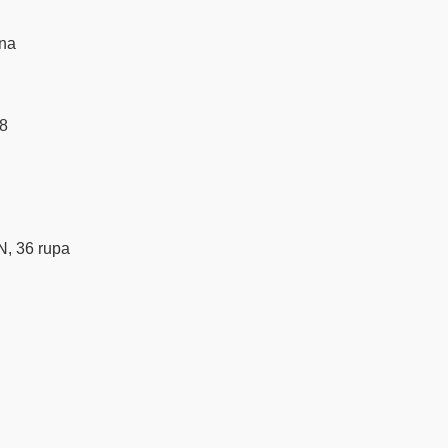
ina
8
, 36 rupa