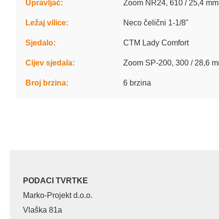
Upravljač:
Zoom NR24, 610 / 25,4 mm
Ležaj vilice:
Neco čelični 1-1/8"
Sjedalo:
CTM Lady Comfort
Cijev sjedala:
Zoom SP-200, 300 / 28,6 
Broj brzina:
6 brzina
PODACI TVRTKE
Marko-Projekt d.o.o.
Vlaška 81a