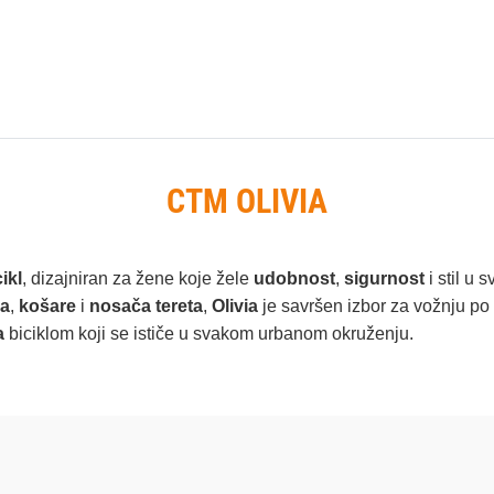
CTM OLIVIA
ikl
, dizajniran za žene koje žele
udobnost
,
sigurnost
i stil u
na
,
košare
i
nosača tereta
,
Olivia
je savršen izbor za vožnju po
a
biciklom koji se ističe u svakom urbanom okruženju.