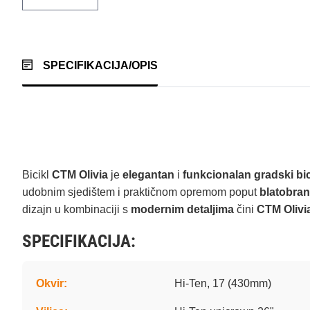
SPECIFIKACIJA/OPIS
Bicikl
CTM Olivia
je
elegantan
i
funkcionalan gradski bic
udobnim sjedištem i praktičnom opremom poput
blatobra
dizajn u kombinaciji s
modernim detaljima
čini
CTM Olivi
SPECIFIKACIJA:
Okvir:
Hi-Ten, 17 (430mm)