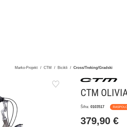
Marko-Projekt
CTM
Bicikli
Cross/Treking/Gradski
CTM OLIVIA
Šifra:
0103517
RASPOL
379,90 €