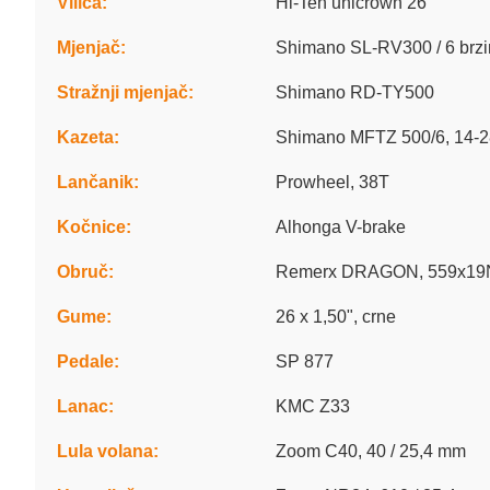
Vilica:
Hi-Ten unicrown 26"
Mjenjač:
Shimano SL-RV300 / 6 brz
Stražnji mjenjač:
Shimano RD-TY500
Kazeta:
Shimano MFTZ 500/6, 14-2
Lančanik:
Prowheel, 38T
Kočnice:
Alhonga V-brake
Obruč:
Remerx DRAGON, 559x19N
Gume:
26 x 1,50", crne
Pedale:
SP 877
Lanac:
KMC Z33
Lula volana:
Zoom C40, 40 / 25,4 mm