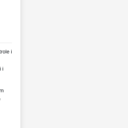
role i
 i
im
e