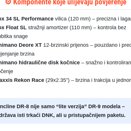
⚙️ Komponente koje ulijevaju povjerenje
ox 34 SL Performance
vilica (120 mm) – precizna i lag
ox Float SL
stražnji amortizer (110 mm) – kontrola bez
ubitka snage
himano Deore XT
12-brzinski prijenos – pouzdano i pre
jenjanje brzina
himano hidraulične disk kočnice
– snažno i kontrolira
očenje
axxis Rekon Race
(29x2.35”) – brzina i trakcija u jedn
ncline DR-8 nije samo “lite verzija” DR-9 modela –
država isti trkaći DNK, ali u pristupačnijem paketu.