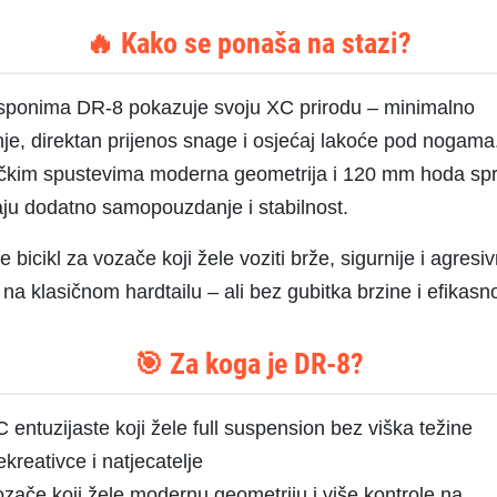
🔥 Kako se ponaša na stazi?
sponima DR-8 pokazuje svoju XC prirodu – minimalno
anje, direktan prijenos snage i osjećaj lakoće pod nogama
ičkim spustevima moderna geometrija i 120 mm hoda spr
ju dodatno samopouzdanje i stabilnost.
e bicikl za vozače koji žele voziti brže, sigurnije i agresiv
na klasičnom hardtailu – ali bez gubitka brzine i efikasno
🎯 Za koga je DR-8?
 entuzijaste koji žele full suspension bez viška težine
kreativce i natjecatelje
zače koji žele modernu geometriju i više kontrole na