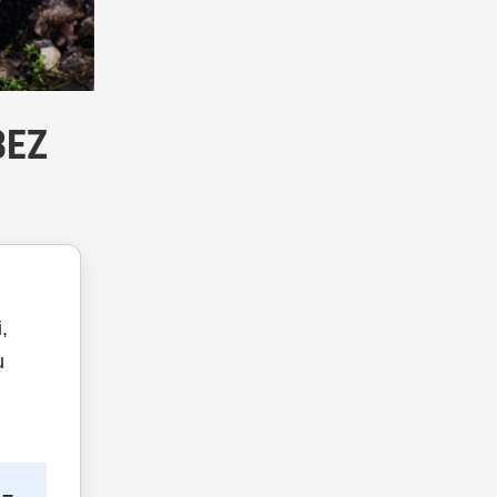
BEZ
,
u
 –