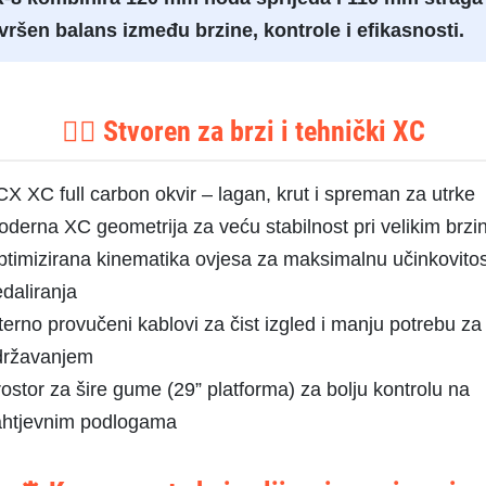
vršen balans između brzine, kontrole i efikasnosti.
🚵‍♂️ Stvoren za brzi i tehnički XC
X XC full carbon okvir – lagan, krut i spreman za utrke
derna XC geometrija za veću stabilnost pri velikim brz
timizirana kinematika ovjesa za maksimalnu učinkovitos
daliranja
terno provučeni kablovi za čist izgled i manju potrebu za
državanjem
ostor za šire gume (29” platforma) za bolju kontrolu na
ahtjevnim podlogama