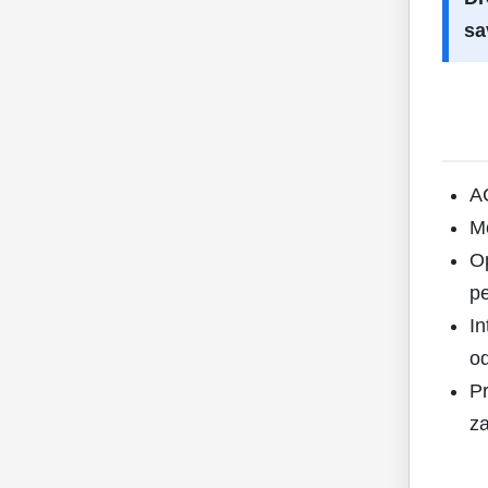
sa
AC
Mo
Op
pe
In
o
Pr
z