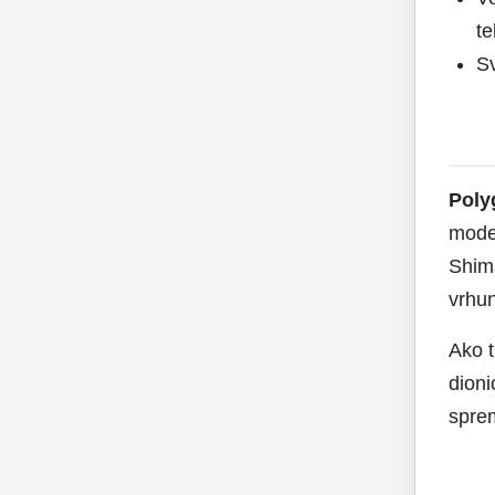
t
Sv
Poly
moder
Shima
vrhun
Ako t
dioni
spre