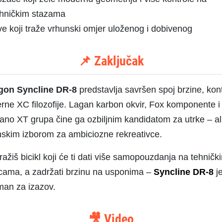
ehničkim stazama
e koji traže vrhunski omjer uloženog i dobivenog
📌 Zaključak
gon Syncline DR-8
predstavlja savršen spoj brzine, kont
ne XC filozofije. Lagan karbon okvir, Fox komponente i
no XT grupa čine ga ozbiljnim kandidatom za utrke – ali
skim izborom za ambiciozne rekreativce.
ražiš bicikl koji će ti dati više samopouzdanja na tehničk
cama, a zadržati brzinu na usponima –
Syncline DR-8
j
man za izazov.
🎥 Video