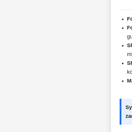
F
F
g
S
mi
S
k
M
Sy
za