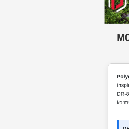
MO
Poly
Inspi
DR-8 
kontr
DR