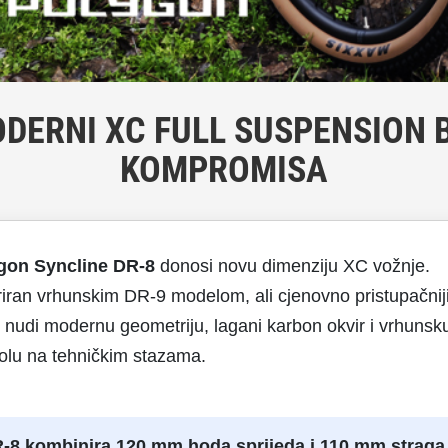
DERNI XC FULL SUSPENSION 
KOMPROMISA
gon Syncline DR-8
donosi novu dimenziju XC vožnje.
riran vrhunskim DR-9 modelom, ali cjenovno pristupačniji
nudi modernu geometriju, lagani karbon okvir i vrhunsk
olu na tehničkim stazama.
-8 kombinira 120 mm hoda sprijeda i 110 mm straga