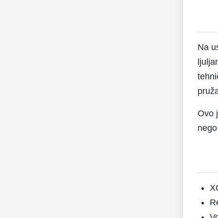
Na u
ljulj
tehn
pruža
Ovo j
nego 
XC
Re
Vo