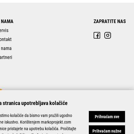
 NAMA
ZAPRATITE NAS
ervis
ontakt
 nama
artneri
 stranica upotrebljava kolačiće
istimo kolačiće da bismo vam pružili ugodno
Prihvaćam sve
ine iskustvo. Korištenjem markoprojekt.com
nice pristajete na upotrebu kolačića. Pročitajte
Prihvaćam nužne