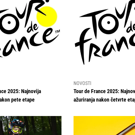
NOVOSTI
nce 2025: Najnovija
Tour de France 2025: Najnov
nakon pete etape
ažuriranja nakon četvrte et