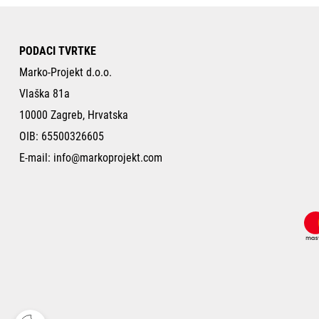
PODACI TVRTKE
Marko-Projekt d.o.o.
Vlaška 81a
10000 Zagreb, Hrvatska
OIB: 65500326605
E-mail:
info@markoprojekt.com