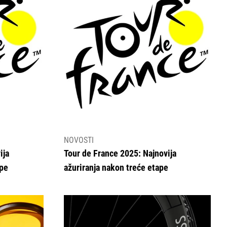
NOVOSTI
ija
Tour de France 2025: Najnovija
ape
ažuriranja nakon treće etape