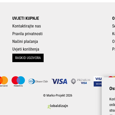
UVJETI KUPNJE
O
Kontaktirajte nas
S
Pravila privatnosti
K
Načini plaćanja
O
Uvjeti korištenja
P
RASKID UGOVORA
Ova
© Marko-Projekt 2026
Kor
onl
stra