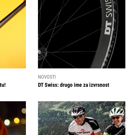
NOVOSTI
tu!
DT Swiss: drugo ime za izvrsnost