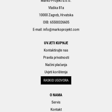
Marko-Projekt d.o.o.
Vlaška 81a
10000 Zagreb, Hrvatska
OIB: 65500326605
E-mail:
info@markoprojekt.com
UVJETI KUPNJE
Kontaktirajte nas
Pravila privatnosti
Načini plaćanja
Uvjeti korištenja
RASKID UGOVORA
O NAMA
Servis
Kontakt