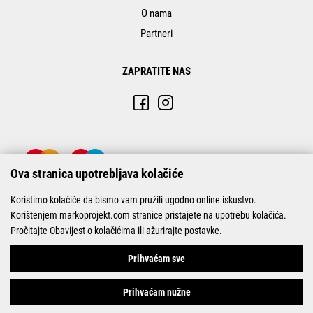
O nama
Partneri
ZAPRATITE NAS
Ova stranica upotrebljava kolačiće
Koristimo kolačiće da bismo vam pružili ugodno online iskustvo.
Korištenjem markoprojekt.com stranice pristajete na upotrebu kolačića.
Pročitajte
Obavijest o kolačićima
ili
ažurirajte postavke
.
© Marko-Projekt 2026
Prihvaćam sve
Prihvaćam nužne
Pogledani proizvodi