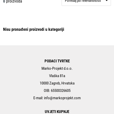
Poredaj po relevantnosti
0
proizvoda
Nisu pronađeni proizvodi u kategoriji
PODACI TVRTKE
Marko-Projekt d.o.o.
Vlaška 81a
10000 Zagreb, Hrvatska
OIB: 65500326605
E-mail:
info@markoprojekt.com
UVJETI KUPNJE