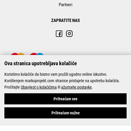
Partneri
ZAPRATITE NAS
Ova stranica upotrebljava kolačiće
Koristimo kolačiće da bismo vam pružili ugodno online iskustvo.
Korištenjem markoprojekt.com stranice pristajete na upotrebu kolačića.
Pročitajte
Obavijest o kolačićima
ili
ažurirajte postavke
.
© Marko-Projekt 2026
Prihvaćam sve
Prihvaćam nužne
Pogledani proizvodi