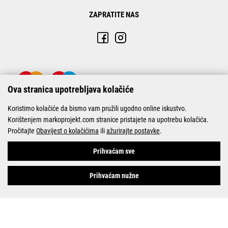
ZAPRATITE NAS
Ova stranica upotrebljava kolačiće
Koristimo kolačiće da bismo vam pružili ugodno online iskustvo.
Korištenjem markoprojekt.com stranice pristajete na upotrebu kolačića.
Pročitajte
Obavijest o kolačićima
ili
ažurirajte postavke
.
© Marko-Projekt 2026
Prihvaćam sve
Prihvaćam nužne
Pogledani proizvodi