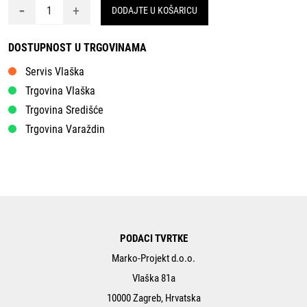
-
+
DODAJTE U KOŠARICU
DOSTUPNOST U TRGOVINAMA
Servis Vlaška
Trgovina Vlaška
Trgovina Središće
Trgovina Varaždin
PODACI TVRTKE
Marko-Projekt d.o.o.
Vlaška 81a
10000 Zagreb, Hrvatska