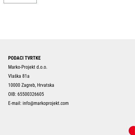
PODACI TVRTKE
Marko-Projekt d.o.o.
Vlaška 81a
10000 Zagreb, Hrvatska
OIB: 65500326605
E-mail:
info@markoprojekt.com