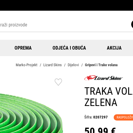
OPREMA
ODJEĆA I OBUĆA
AKCIJA
Marko-Projekt
Lizard Skins
Dijelovi
Gripovi i Trake volana
TRAKA VOL
ZELENA
Šifra:
0207297
RASPOLOŽI
50,99 €