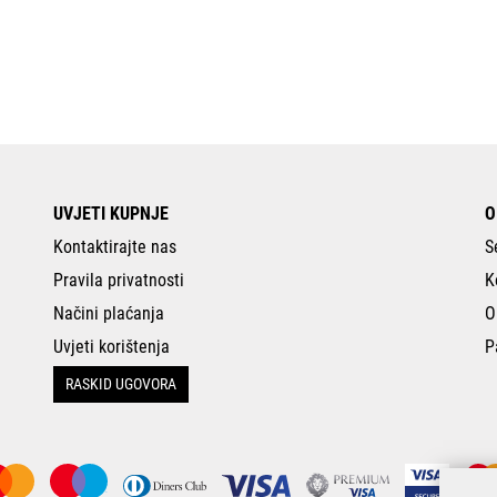
UVJETI KUPNJE
O
Kontaktirajte nas
S
Pravila privatnosti
K
Načini plaćanja
O
Uvjeti korištenja
P
RASKID UGOVORA