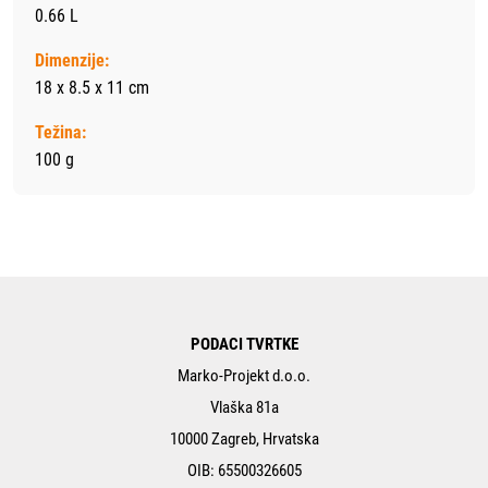
0.66 L
Dimenzije:
18 x 8.5 x 11 cm
Težina:
100 g
PODACI TVRTKE
Marko-Projekt d.o.o.
Vlaška 81a
10000 Zagreb, Hrvatska
OIB: 65500326605