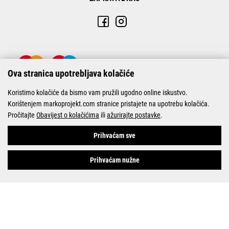
Ova stranica upotrebljava kolačiće
Koristimo kolačiće da bismo vam pružili ugodno online iskustvo.
Korištenjem markoprojekt.com stranice pristajete na upotrebu kolačića.
Pročitajte
Obavijest o kolačićima
ili
ažurirajte postavke
.
© Marko-Projekt 2026
Prihvaćam sve
Prihvaćam nužne
Pogledani proizvodi