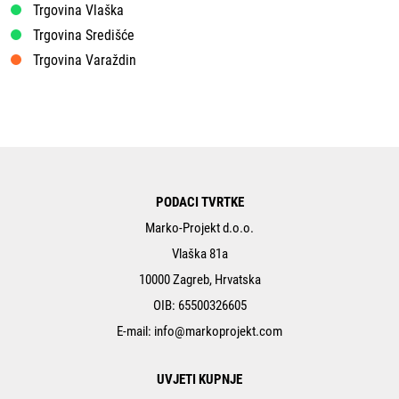
Trgovina Vlaška
Trgovina Središće
Trgovina Varaždin
PODACI TVRTKE
Marko-Projekt d.o.o.
Vlaška 81a
10000 Zagreb, Hrvatska
OIB: 65500326605
E-mail:
info@markoprojekt.com
UVJETI KUPNJE