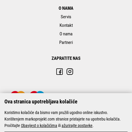
O NAMA
Servis
Kontakt
O nama
Partneri
ZAPRATITE NAS
Ova stranica upotrebljava kolačiće
Koristimo kolačiće da bismo vam pružili ugodno online iskustvo.
Korištenjem markoprojekt.com stranice pristajete na upotrebu kolačića.
Pročitajte
Obavijest o kolačićima
ili
ažurirajte postavke
.
© Marko-Projekt 2026