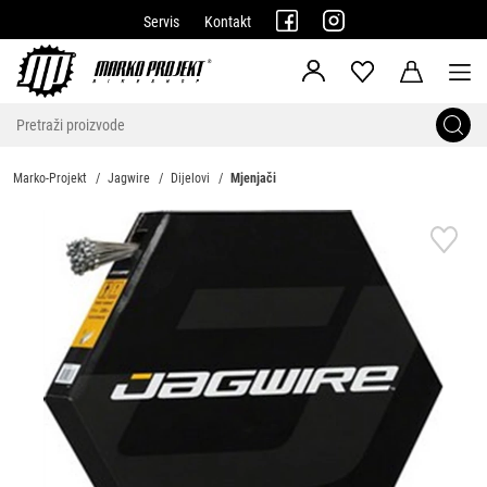
Servis
Kontakt
Marko-Projekt
Jagwire
Dijelovi
Mjenjači