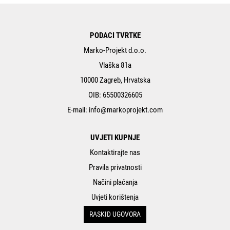
PODACI TVRTKE
Marko-Projekt d.o.o.
Vlaška 81a
10000 Zagreb, Hrvatska
OIB: 65500326605
E-mail:
info@markoprojekt.com
UVJETI KUPNJE
Kontaktirajte nas
Pravila privatnosti
Načini plaćanja
Uvjeti korištenja
RASKID UGOVORA