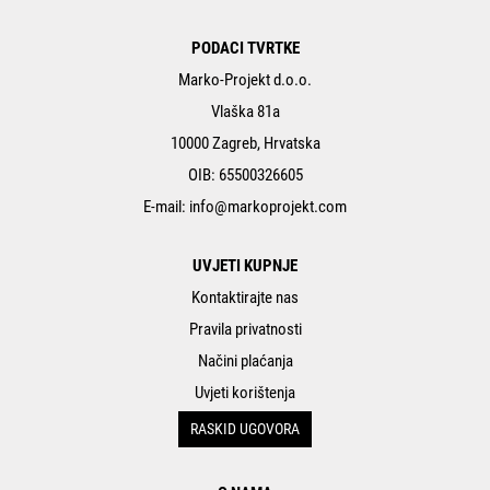
PODACI TVRTKE
Marko-Projekt d.o.o.
Vlaška 81a
10000 Zagreb, Hrvatska
OIB: 65500326605
E-mail:
info@markoprojekt.com
UVJETI KUPNJE
Kontaktirajte nas
Pravila privatnosti
Načini plaćanja
Uvjeti korištenja
RASKID UGOVORA