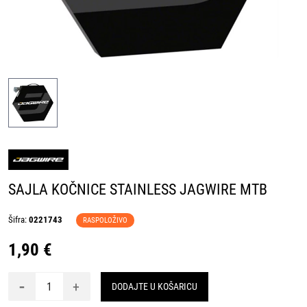
SAJLA KOČNICE STAINLESS JAGWIRE MTB
Šifra:
0221743
RASPOLOŽIVO
1,90 €
-
+
DODAJTE U KOŠARICU