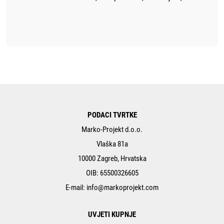
PODACI TVRTKE
Marko-Projekt d.o.o.
Vlaška 81a
10000 Zagreb, Hrvatska
OIB: 65500326605
E-mail:
info@markoprojekt.com
UVJETI KUPNJE