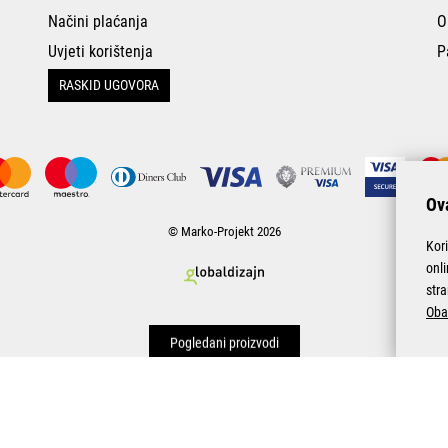
Načini plaćanja
O
Uvjeti korištenja
P
RASKID UGOVORA
Ova
© Marko-Projekt 2026
Kor
onl
stra
Oba
Pogledani proizvodi