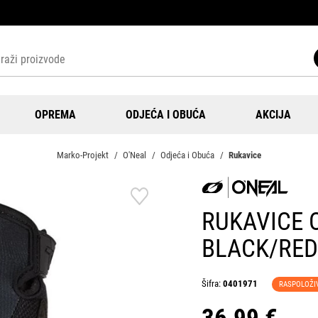
OPREMA
ODJEĆA I OBUĆA
AKCIJA
Marko-Projekt
O'Neal
Odjeća i Obuća
Rukavice
RUKAVICE 
BLACK/RED
Šifra:
0401971
RASPOLOŽI