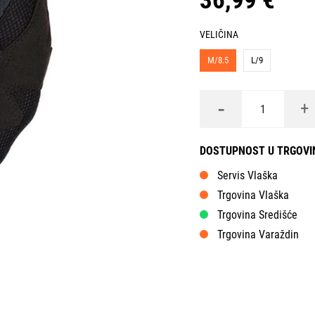
36,99 €
VELIČINA
M/8.5
L/9
-
+
DOSTUPNOST U TRGOV
Servis Vlaška
Trgovina Vlaška
Trgovina Središće
Trgovina Varaždin