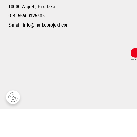
10000 Zagreb, Hrvatska
OIB: 65500326605
E-mail:
info@markoprojekt.com