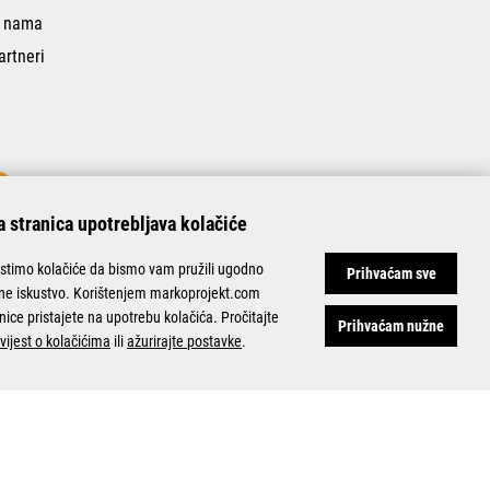
 nama
artneri
 stranica upotrebljava kolačiće
istimo kolačiće da bismo vam pružili ugodno
Prihvaćam sve
ine iskustvo. Korištenjem markoprojekt.com
nice pristajete na upotrebu kolačića. Pročitajte
Prihvaćam nužne
vijest o kolačićima
ili
ažurirajte postavke
.