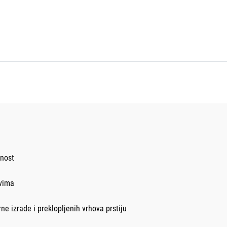
lnost
ovima
ne izrade i preklopljenih vrhova prstiju