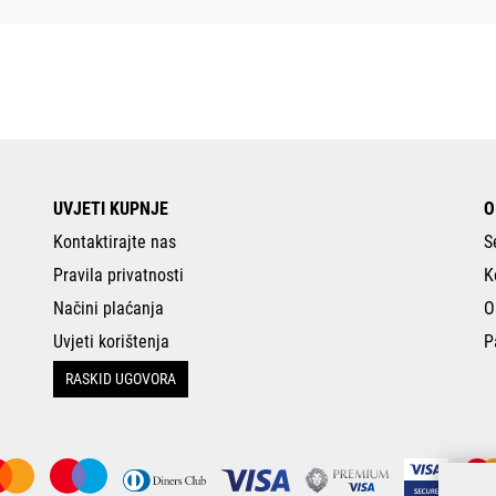
UVJETI KUPNJE
O
Kontaktirajte nas
S
Pravila privatnosti
K
Načini plaćanja
O
Uvjeti korištenja
P
RASKID UGOVORA