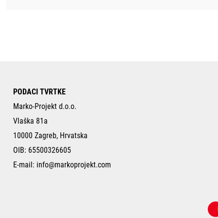
PODACI TVRTKE
Marko-Projekt d.o.o.
Vlaška 81a
10000 Zagreb, Hrvatska
OIB: 65500326605
E-mail:
info@markoprojekt.com