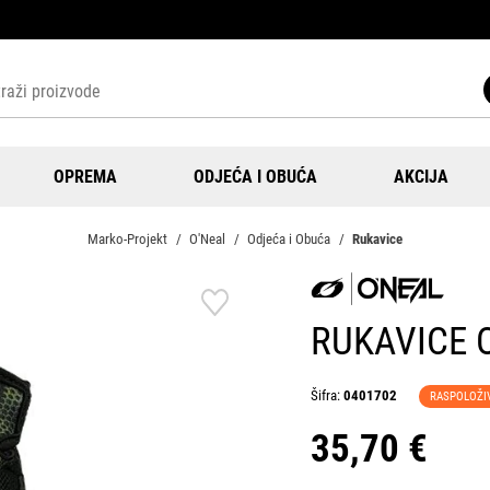
OPREMA
ODJEĆA I OBUĆA
AKCIJA
Marko-Projekt
O'Neal
Odjeća i Obuća
Rukavice
RUKAVICE 
Šifra:
0401702
RASPOLOŽI
35,70 €