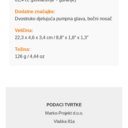
Dodatne značajke:
Dvostruko djelujuća pumpna glava, bočni nosač
Veličina:
22,3 x 4,6 x 3,4 cm / 8,8” x 1,8” x 1,3”
Težina:
126 g / 4,44 oz
PODACI TVRTKE
Marko-Projekt d.o.o.
Vlaška 81a