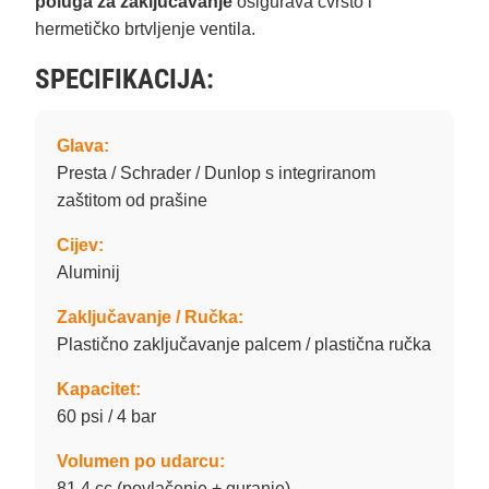
poluga za zaključavanje
osigurava čvrsto i
hermetičko brtvljenje ventila.
SPECIFIKACIJA:
Glava:
Presta / Schrader / Dunlop s integriranom
zaštitom od prašine
Cijev:
Aluminij
Zaključavanje / Ručka:
Plastično zaključavanje palcem / plastična ručka
Kapacitet:
60 psi / 4 bar
Volumen po udarcu:
81,4 cc (povlačenje + guranje)