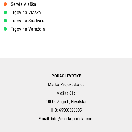
Servis Vlaška
Trgovina Vlaška
Trgovina Središće
Trgovina Varaždin
PODACI TVRTKE
Marko-Projekt d.o.o.
Vlaška 81a
10000 Zagreb, Hrvatska
OIB: 65500326605
E-mail:
info@markoprojekt.com