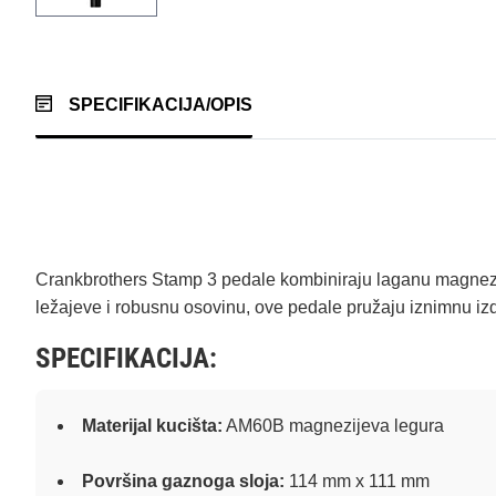
SPECIFIKACIJA/OPIS
Crankbrothers Stamp 3 pedale kombiniraju laganu magnezijev
ležajeve i robusnu osovinu, ove pedale pružaju iznimnu izdr
SPECIFIKACIJA:
Materijal kucišta:
AM60B magnezijeva legura
Površina gaznoga sloja:
114 mm x 111 mm