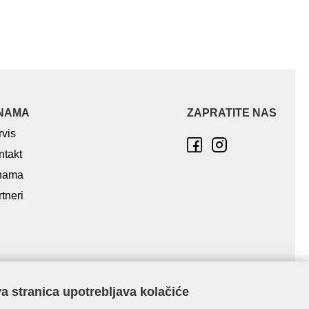
NAMA
ZAPRATITE NAS
rvis
ntakt
nama
tneri
a stranica upotrebljava kolačiće