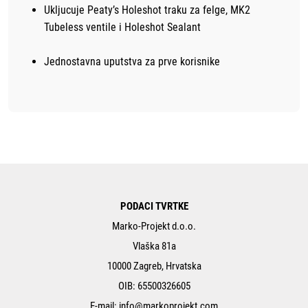
Ukljucuje Peaty’s Holeshot traku za felge, MK2
Tubeless ventile i Holeshot Sealant
Jednostavna uputstva za prve korisnike
PODACI TVRTKE
Marko-Projekt d.o.o.
Vlaška 81a
10000 Zagreb, Hrvatska
OIB: 65500326605
E-mail:
info@markoprojekt.com