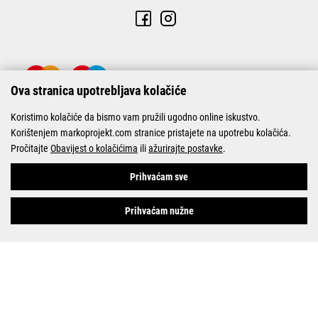
Ova stranica upotrebljava kolačiće
Koristimo kolačiće da bismo vam pružili ugodno online iskustvo.
Korištenjem markoprojekt.com stranice pristajete na upotrebu kolačića.
Pročitajte
Obavijest o kolačićima
ili
ažurirajte postavke
.
© Marko-Projekt 2026
Prihvaćam sve
Prihvaćam nužne
Pogledani proizvodi