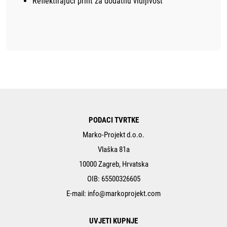
Reflektirajuci print za dodatnu vidljivost
PODACI TVRTKE
Marko-Projekt d.o.o.
Vlaška 81a
10000 Zagreb, Hrvatska
OIB: 65500326605
E-mail:
info@markoprojekt.com
UVJETI KUPNJE