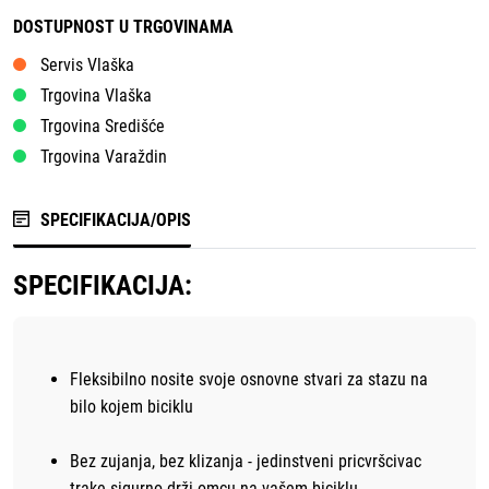
DOSTUPNOST U TRGOVINAMA
Servis Vlaška
Trgovina Vlaška
Trgovina Središće
Trgovina Varaždin
SPECIFIKACIJA/OPIS
SPECIFIKACIJA:
Fleksibilno nosite svoje osnovne stvari za stazu na
bilo kojem biciklu
Bez zujanja, bez klizanja - jedinstveni pricvršcivac
trake sigurno drži omcu na vašem biciklu