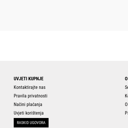
UVJETI KUPNJE
O
Kontaktirajte nas
S
Pravila privatnosti
K
Načini plaćanja
O
Uvjeti korištenja
P
RASKID UGOVORA