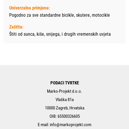
Univerzalna primjena:
Pogodno za sve standardne bicikle, skutere, motocikle
Zaštita:
Štiti od sunca, kiše, snijega, i drugih vremenskih uvjeta
PODACI TVRTKE
Marko-Projekt d.o.o.
Vlaška 81a
10000 Zagreb, Hrvatska
OIB: 65500326605
E-mail:
info@markoprojekt.com