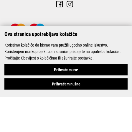
Ova stranica upotrebljava kolačiće
Koristimo kolačiće da bismo vam pružili ugodno online iskustvo.
Korištenjem markoprojekt.com stranice pristajete na upotrebu kolačića.
Pročitajte
Obavijest o kolačićima
ili
ažurirajte postavke
.
© Marko-Projekt 2026
Prihvaćam sve
Prihvaćam nužne
Pogledani proizvodi