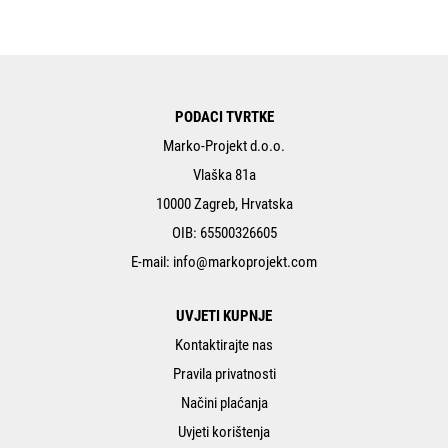
PODACI TVRTKE
Marko-Projekt d.o.o.
Vlaška 81a
10000 Zagreb, Hrvatska
OIB: 65500326605
E-mail:
info@markoprojekt.com
UVJETI KUPNJE
Kontaktirajte nas
Pravila privatnosti
Načini plaćanja
Uvjeti korištenja