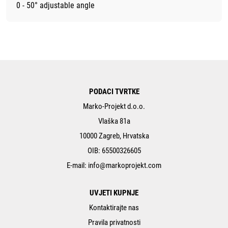
0 - 50° adjustable angle
PODACI TVRTKE
Marko-Projekt d.o.o.
Vlaška 81a
10000 Zagreb, Hrvatska
OIB: 65500326605
E-mail:
info@markoprojekt.com
UVJETI KUPNJE
Kontaktirajte nas
Pravila privatnosti