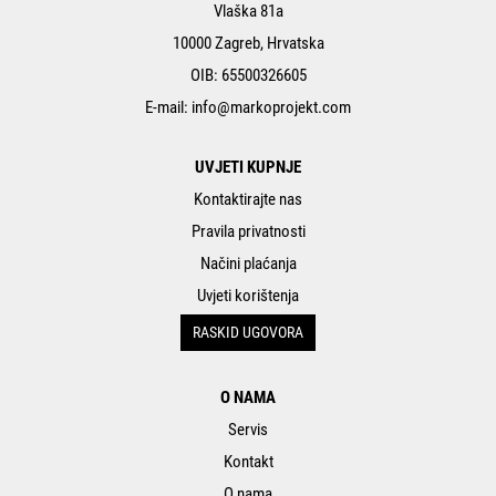
Vlaška 81a
10000 Zagreb, Hrvatska
OIB: 65500326605
E-mail:
info@markoprojekt.com
UVJETI KUPNJE
Kontaktirajte nas
Pravila privatnosti
Načini plaćanja
Uvjeti korištenja
RASKID UGOVORA
O NAMA
Servis
Kontakt
O nama