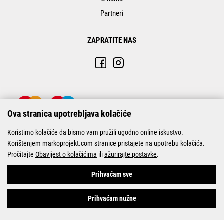
Partneri
ZAPRATITE NAS
Ova stranica upotrebljava kolačiće
Koristimo kolačiće da bismo vam pružili ugodno online iskustvo.
Korištenjem markoprojekt.com stranice pristajete na upotrebu kolačića.
Pročitajte
Obavijest o kolačićima
ili
ažurirajte postavke
.
© Marko-Projekt 2026
Prihvaćam sve
Prihvaćam nužne
Pogledani proizvodi