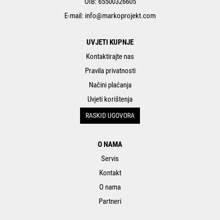
OIB: 65500326605
E-mail:
info@markoprojekt.com
UVJETI KUPNJE
Kontaktirajte nas
Pravila privatnosti
Načini plaćanja
Uvjeti korištenja
RASKID UGOVORA
O NAMA
Servis
Kontakt
O nama
Partneri