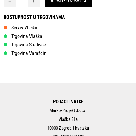
-
+
DODAJTE U KOŠARICU
DOSTUPNOST U TRGOVINAMA
Servis Vlaška
Trgovina Vlaška
Trgovina Središće
Trgovina Varaždin
PODACI TVRTKE
Marko-Projekt d.o.o.
Vlaška 81a
10000 Zagreb, Hrvatska