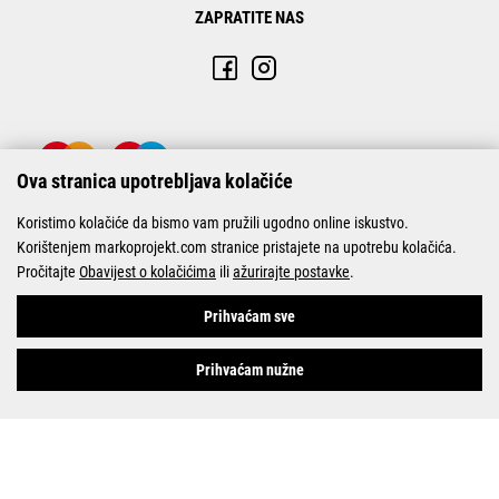
ZAPRATITE NAS
Ova stranica upotrebljava kolačiće
Koristimo kolačiće da bismo vam pružili ugodno online iskustvo.
Korištenjem markoprojekt.com stranice pristajete na upotrebu kolačića.
Pročitajte
Obavijest o kolačićima
ili
ažurirajte postavke
.
© Marko-Projekt 2026
Prihvaćam sve
Prihvaćam nužne
Pogledani proizvodi