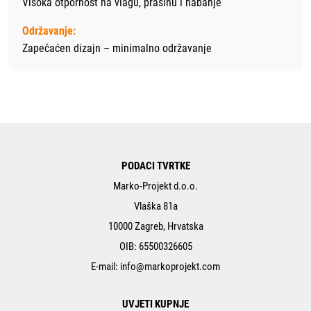
Visoka otpornost na vlagu, prašinu i habanje
Održavanje:
Zapečaćen dizajn – minimalno održavanje
PODACI TVRTKE
Marko-Projekt d.o.o.
Vlaška 81a
10000 Zagreb, Hrvatska
OIB: 65500326605
E-mail:
info@markoprojekt.com
UVJETI KUPNJE