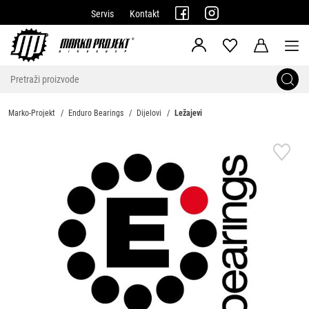
Servis
Kontakt
Marko-Projekt
Enduro Bearings
Dijelovi
Ležajevi