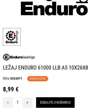
LEŽAJ ENDURO 61000 LLB A5 10X26X8
Šifra:
0224071
RASPOLOŽIVO
8,99 €
-
+
DODAJTE U KOŠARICU