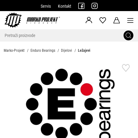
Servis
Kontakt
Marko-Projekt
Enduro Bearings
Dijelovi
Ležajevi