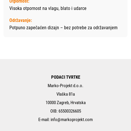
Otpornost:
Visoka otpornost na vlagu, blato i udarce
Održavanje:
Potpuno zapečaćen dizajn – bez potrebe za održavanjem
PODACI TVRTKE
Marko-Projekt d.o.o.
Vlaška 81a
10000 Zagreb, Hrvatska
OIB: 65500326605
E-mail:
info@markoprojekt.com