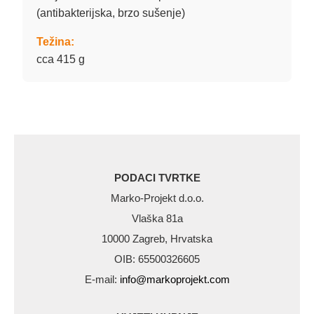
(antibakterijska, brzo sušenje)
Težina:
cca 415 g
PODACI TVRTKE
Marko-Projekt d.o.o.
Vlaška 81a
10000 Zagreb, Hrvatska
OIB: 65500326605
E-mail:
info@markoprojekt.com