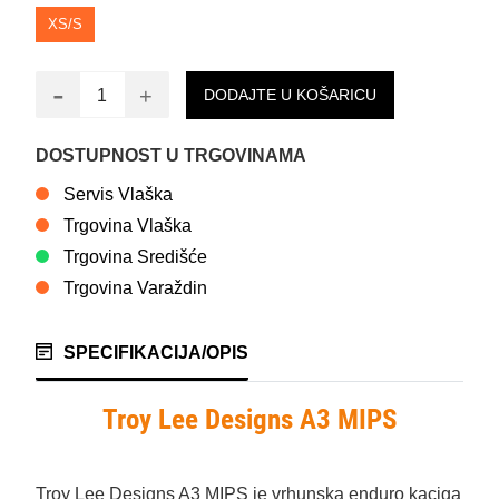
XS/S
-
+
DODAJTE U KOŠARICU
DOSTUPNOST U TRGOVINAMA
Servis Vlaška
Trgovina Vlaška
Trgovina Središće
Trgovina Varaždin
SPECIFIKACIJA/OPIS
Troy Lee Designs A3 MIPS
Troy Lee Designs A3 MIPS je vrhunska enduro kaciga