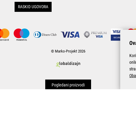
RASKID UGOVORA
Ova
© Marko-Projekt 2026
Kor
onl
stra
Oba
Pogledani proizvodi