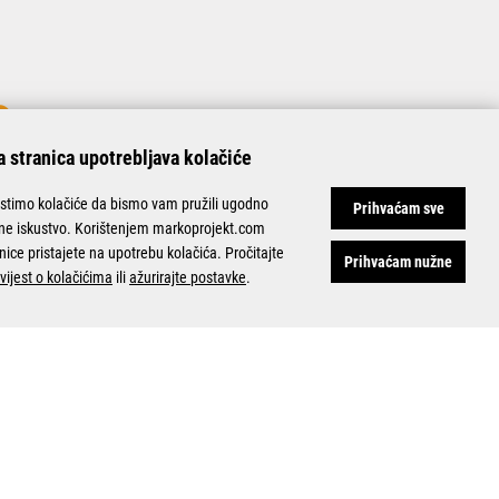
 stranica upotrebljava kolačiće
istimo kolačiće da bismo vam pružili ugodno
Prihvaćam sve
ine iskustvo. Korištenjem markoprojekt.com
nice pristajete na upotrebu kolačića. Pročitajte
Prihvaćam nužne
vijest o kolačićima
ili
ažurirajte postavke
.