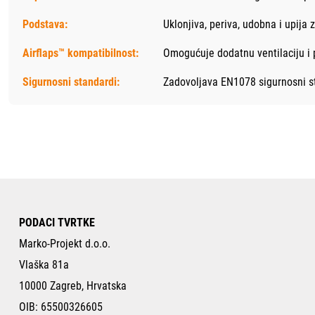
Podstava:
Uklonjiva, periva, udobna i upija 
Airflaps™ kompatibilnost:
Omogućuje dodatnu ventilaciju i
Sigurnosni standardi:
Zadovoljava EN1078 sigurnosni st
PODACI TVRTKE
Marko-Projekt d.o.o.
Vlaška 81a
10000 Zagreb, Hrvatska
OIB: 65500326605