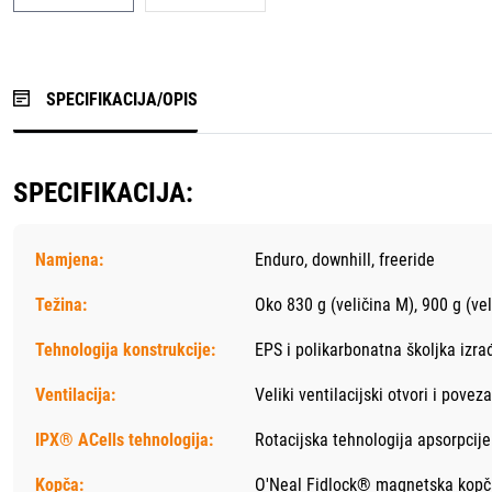
SPECIFIKACIJA/OPIS
SPECIFIKACIJA:
Namjena:
Enduro, downhill, freeride
Težina:
Oko 830 g (veličina M), 900 g (vel
Tehnologija konstrukcije:
EPS i polikarbonatna školjka izr
Ventilacija:
Veliki ventilacijski otvori i pove
IPX® ACells tehnologija:
Rotacijska tehnologija apsorpcije
Kopča:
O'Neal Fidlock® magnetska kopč