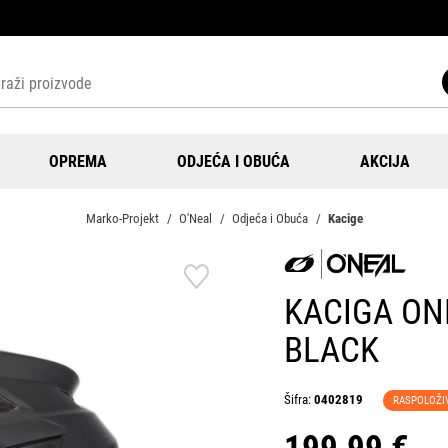
OPREMA
ODJEĆA I OBUĆA
AKCIJA
Marko-Projekt
O'Neal
Odjeća i Obuća
Kacige
KACIGA ONE
BLACK
Šifra:
0402819
RASPOLOŽI