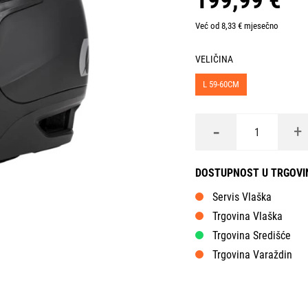
199,99 €
Već od 8,33 € mjesečno
VELIČINA
L 59-60CM
-
+
DOSTUPNOST U TRGOV
Servis Vlaška
Trgovina Vlaška
Trgovina Središće
Trgovina Varaždin