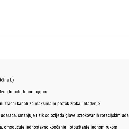
ičina L)
ađena Inmold tehnologijom
zani zračni kanali za maksimalni protok zraka i hlađenje
 udaraca, smanjuje rizik od ozljeda glave uzrokovanih rotacijskim ud
a, omogućuje jednostavno kopčanje i otpuštanje jednom rukom