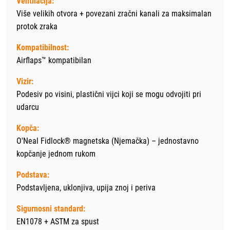
Ventilacija:
Više velikih otvora + povezani zračni kanali za maksimalan
protok zraka
Kompatibilnost:
Airflaps™ kompatibilan
Vizir:
Podesiv po visini, plastični vijci koji se mogu odvojiti pri
udarcu
Kopča:
O'Neal Fidlock® magnetska (Njemačka) – jednostavno
kopčanje jednom rukom
Podstava:
Podstavljena, uklonjiva, upija znoj i periva
Sigurnosni standard:
EN1078 + ASTM za spust