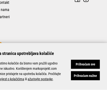
ontakt
 nama
artneri
 stranica upotrebljava kolačiće
istimo kolačiće da bismo vam pružili ugodno
Prihvaćam sve
ine iskustvo. Korištenjem markoprojekt.com
nice pristajete na upotrebu kolačića. Pročitajte
Prihvaćam nužne
vijest o kolačićima
ili
ažurirajte postavke
.