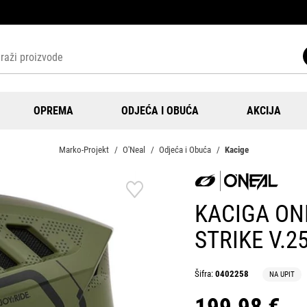
OPREMA
ODJEĆA I OBUĆA
AKCIJA
Marko-Projekt
O'Neal
Odjeća i Obuća
Kacige
KACIGA ON
STRIKE V.2
Šifra:
0402258
NA UPIT