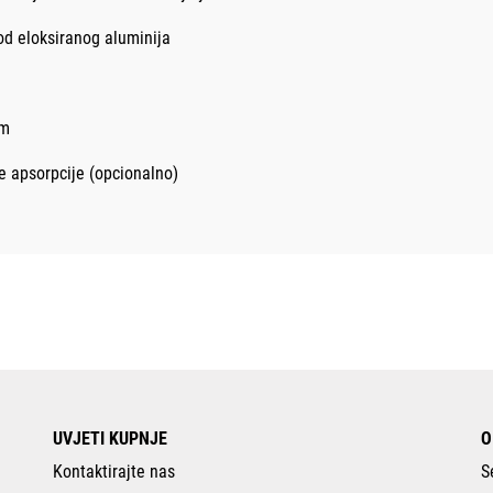
 od eloksiranog aluminija
om
e apsorpcije (opcionalno)
UVJETI KUPNJE
O
Kontaktirajte nas
S