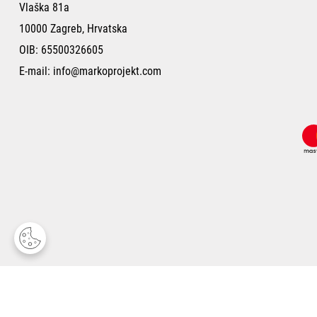
Vlaška 81a
10000 Zagreb, Hrvatska
OIB: 65500326605
E-mail:
info@markoprojekt.com