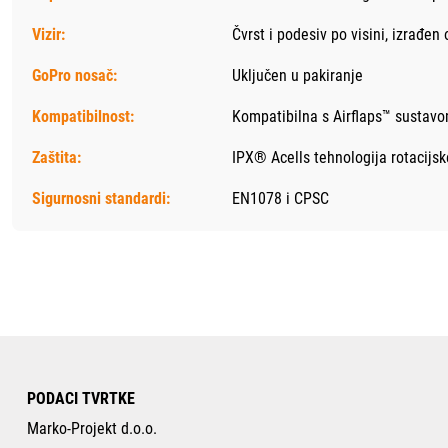
Vizir:
Čvrst i podesiv po visini, izrađen
GoPro nosač:
Uključen u pakiranje
Kompatibilnost:
Kompatibilna s Airflaps™ sustav
Zaštita:
IPX® Acells tehnologija rotacijsk
Sigurnosni standardi:
EN1078 i CPSC
PODACI TVRTKE
Marko-Projekt d.o.o.