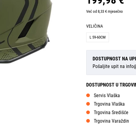
199,98 €
Već od 8,33 € mjesečno
VELIČINA
L 59-60CM
DOSTUPNOST NA UP
Pošaljite upit na
info
DOSTUPNOST U TRGOV
Servis Vlaška
Trgovina Vlaška
Trgovina Središće
Trgovina Varaždin