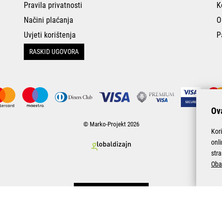
Pravila privatnosti
K
Načini plaćanja
O
Uvjeti korištenja
P
RASKID UGOVORA
Ova
© Marko-Projekt 2026
Kor
onl
stra
Oba
Pogledani proizvodi