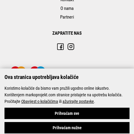
O nama
Partneri
ZAPRATITE NAS
Ova stranica upotrebljava kolačiće
Koristimo kolačiće da bismo vam pružili ugodno online iskustvo.
Korištenjem markoprojekt.com stranice pristajete na upotrebu kolačića.
Pročitajte
Obavijest o kolačićima
ili
ažurirajte postavke
.
© Marko-Projekt 2026
Prihvaćam sve
Prihvaćam nužne