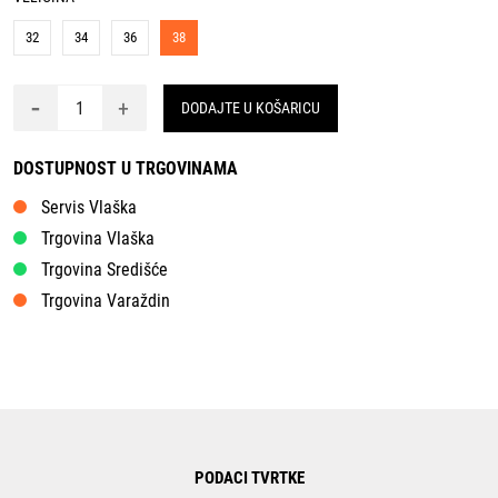
32
34
36
38
-
+
DODAJTE U KOŠARICU
DOSTUPNOST U TRGOVINAMA
Servis Vlaška
Trgovina Vlaška
Trgovina Središće
Trgovina Varaždin
PODACI TVRTKE