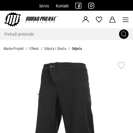
Servis
Kontakt
Marko-Projekt
O'Neal
Odjeća i Obuća
Odjeća