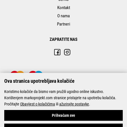
Kontakt
O nama
Partneri
ZAPRATITE NAS
Ova stranica upotrebljava kolačiće
Koristimo kolačiće da bismo vam pružili ugodno online iskustvo.
Korištenjem markoprojekt.com stranice pristajete na upotrebu kolačića.
Pročitajte
Obavijest o kolačićima
ili
ažurirajte postavke
.
© Marko-Projekt 2026
Prihvaćam sve