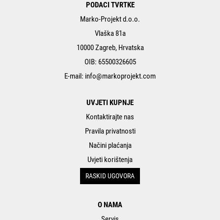
PODACI TVRTKE
Marko-Projekt d.o.o.
Vlaška 81a
10000 Zagreb, Hrvatska
OIB: 65500326605
E-mail:
info@markoprojekt.com
UVJETI KUPNJE
Kontaktirajte nas
Pravila privatnosti
Načini plaćanja
Uvjeti korištenja
RASKID UGOVORA
O NAMA
Servis