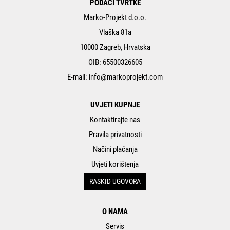
PODACI TVRTKE
Marko-Projekt d.o.o.
Vlaška 81a
10000 Zagreb, Hrvatska
OIB: 65500326605
E-mail:
info@markoprojekt.com
UVJETI KUPNJE
Kontaktirajte nas
Pravila privatnosti
Načini plaćanja
Uvjeti korištenja
RASKID UGOVORA
O NAMA
Servis