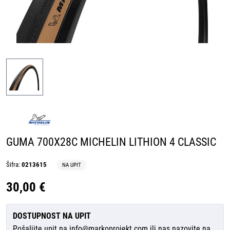
GUMA 700X28C MICHELIN LITHION 4 CLASSIC
Šifra:
0213615
NA UPIT
30,00 €
DOSTUPNOST NA UPIT
Pošaljite upit na
info@markoprojekt.com
ili nas nazovite na