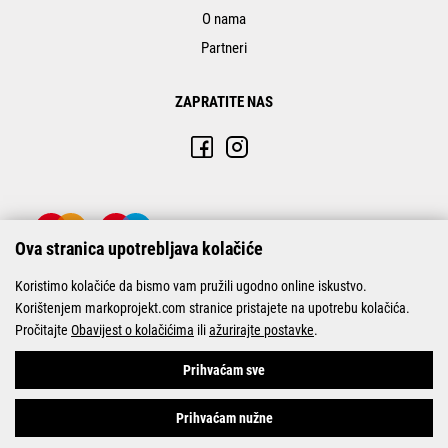
O nama
Partneri
ZAPRATITE NAS
Ova stranica upotrebljava kolačiće
Koristimo kolačiće da bismo vam pružili ugodno online iskustvo.
Korištenjem markoprojekt.com stranice pristajete na upotrebu kolačića.
Pročitajte
Obavijest o kolačićima
ili
ažurirajte postavke
.
© Marko-Projekt 2026
Prihvaćam sve
Prihvaćam nužne
Pogledani proizvodi