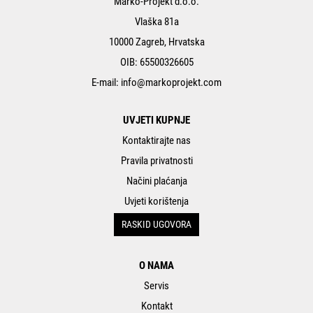
Marko-Projekt d.o.o.
Vlaška 81a
10000 Zagreb, Hrvatska
OIB: 65500326605
E-mail:
info@markoprojekt.com
UVJETI KUPNJE
Kontaktirajte nas
Pravila privatnosti
Načini plaćanja
Uvjeti korištenja
RASKID UGOVORA
O NAMA
Servis
Kontakt