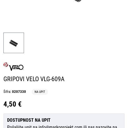
GRIPOVI VELO VLG-609A
Šifra:
0207330
NA UPIT
4,50 €
DOSTUPNOST NA UPIT
Pošaljite upit na
info@markoprojekt.com
ili nas nazovite na