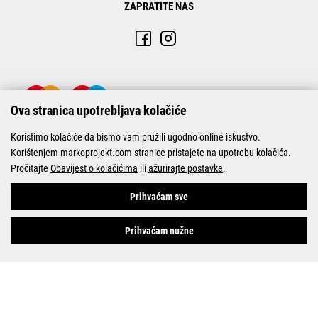
ZAPRATITE NAS
Ova stranica upotrebljava kolačiće
Koristimo kolačiće da bismo vam pružili ugodno online iskustvo.
Korištenjem markoprojekt.com stranice pristajete na upotrebu kolačića.
Pročitajte
Obavijest o kolačićima
ili
ažurirajte postavke
.
© Marko-Projekt 2026
Prihvaćam sve
Prihvaćam nužne
Pogledani proizvodi