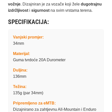
vožnje
. Dizajniran je za vozače koji žele
dugotrajnu
izdržljivost
i
sigurnost
na svim vrstama terena.
SPECIFIKACIJA:
Vanjski promjer:
34mm
Materijal:
Guma tvrdoće 20A Durometer
Duljina:
136mm
Težina:
135g (par 34mm)
Pripremljeno za eMTB:
Dizajnirano za zahtjevnu All-Mountain i Enduro