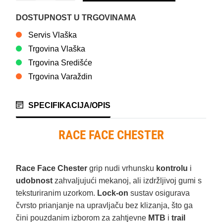
DOSTUPNOST U TRGOVINAMA
Servis Vlaška
Trgovina Vlaška
Trgovina Središće
Trgovina Varaždin
SPECIFIKACIJA/OPIS
RACE FACE CHESTER
Race Face Chester
grip nudi vrhunsku
kontrolu
i
udobnost
zahvaljujući mekanoj, ali izdržljivoj gumi s
teksturiranim uzorkom.
Lock-on
sustav osigurava
čvrsto prianjanje na upravljaču bez klizanja, što ga
čini pouzdanim izborom za zahtjevne
MTB
i
trail